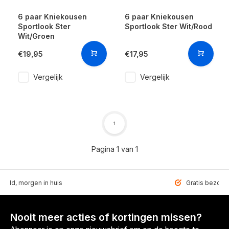
6 paar Kniekousen
6 paar Kniekousen
Sportlook Ster
Sportlook Ster Wit/Rood
Wit/Groen
€19,95
€17,95
Vergelijk
Vergelijk
1
Pagina 1 van 1
teld, morgen in huis
Gratis bezorgd
Nooit meer acties of kortingen missen?