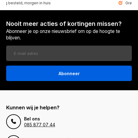
steld, morgen in huis
Gratis bezorg
Nooit meer acties of kortingen missen?
Abonneer je op onze nieuwsbrief om op de hoogte te
blijven.
Abonneer
Kunnen wij je helpen?
Bel ons
085 877 07 44