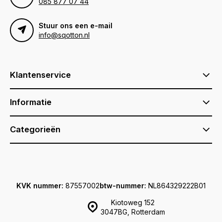
085 877 07 44
Stuur ons een e-mail
info@sqotton.nl
Klantenservice
Informatie
Categorieën
KVK nummer:
87557002
btw-nummer:
NL864329222B01
Kiotoweg 152
3047BG, Rotterdam