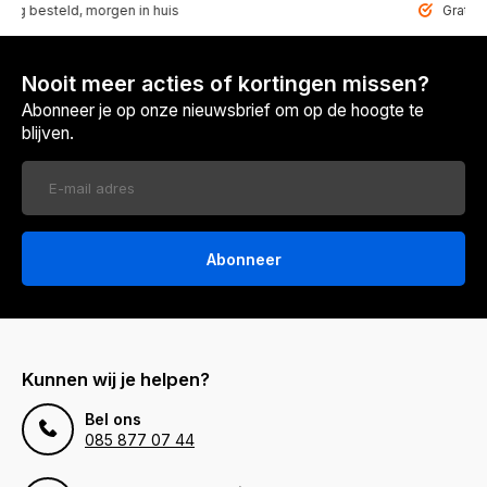
steld, morgen in huis
Gratis bezorg
Nooit meer acties of kortingen missen?
Abonneer je op onze nieuwsbrief om op de hoogte te
blijven.
Abonneer
Kunnen wij je helpen?
Bel ons
085 877 07 44