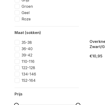
Grijs
Groen
Geel
Roze
Maat (sokken)
Overkne
35-38
Zwart/Gr
36-40
39-42
€10,95
110-116
122-128
134-146
152-164
Prijs