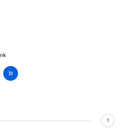
rik
1