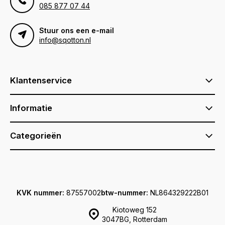
085 877 07 44
Stuur ons een e-mail
info@sqotton.nl
Klantenservice
Informatie
Categorieën
KVK nummer:
87557002
btw-nummer:
NL864329222B01
Kiotoweg 152
3047BG, Rotterdam