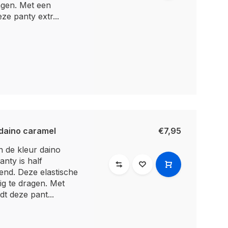
ragen. Met een
eze panty extr...
 daino caramel
€7,95
n de kleur daino
anty is half
end. Deze elastische
dig te dragen. Met
dt deze pant...