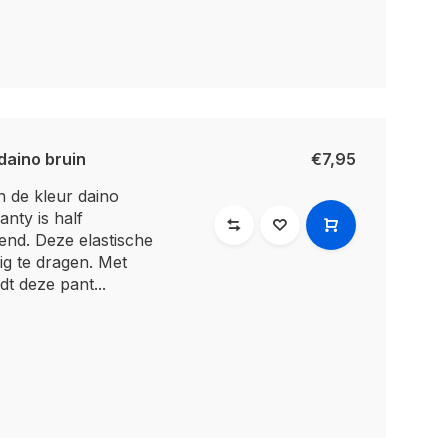
daino bruin
€7,95
n de kleur daino
anty is half
end. Deze elastische
dig te dragen. Met
dt deze pant...