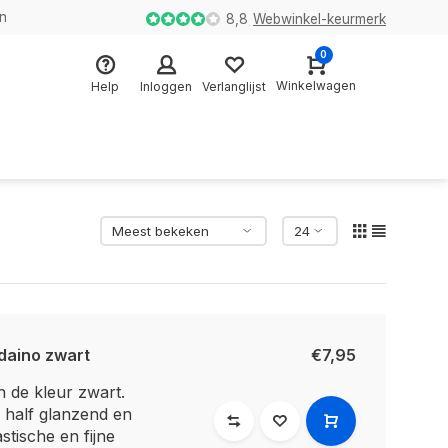
en
8,8
Webwinkel-keurmerk
0
Winkelwagen
Help
Inloggen
Verlanglijst
 daino zwart
€7,95
n de kleur zwart.
 half glanzend en
stische en fijne