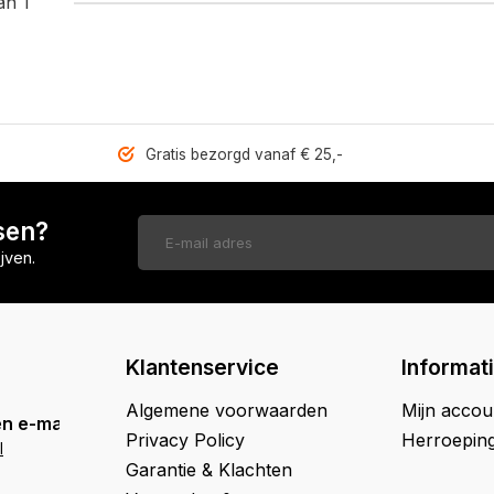
an 1
Gratis bezorgd vanaf € 25,-
sen?
jven.
Klantenservice
Informat
Algemene voorwaarden
Mijn accou
n e-mail
Privacy Policy
Herroepin
l
Garantie & Klachten