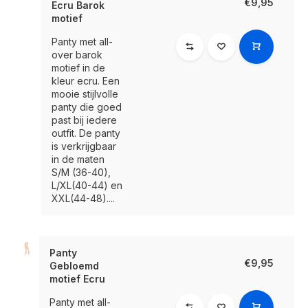
€9,95
Ecru Barok
motief
Panty met all-
over barok
motief in de
kleur ecru. Een
mooie stijlvolle
panty die goed
past bij iedere
outfit. De panty
is verkrijgbaar
in de maten
S/M (36-40),
L/XL(40-44) en
XXL(44-48)....
Panty
€9,95
Gebloemd
motief Ecru
Panty met all-