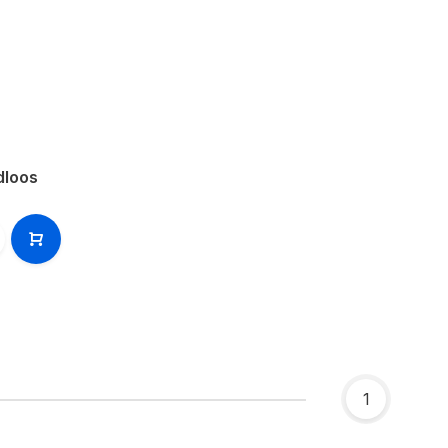
dloos
1