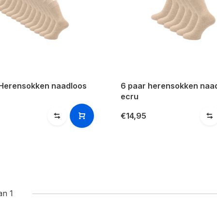
 Herensokken naadloos
6 paar herensokken naa
ecru
€14,95
an 1