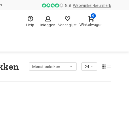
en
8,8
Webwinkel-keurmerk
0
Winkelwagen
Help
Inloggen
Verlanglijst
okken