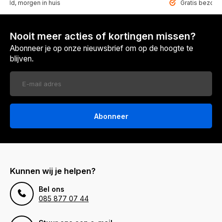
teld, morgen in huis
Gratis bezorgd
Nooit meer acties of kortingen missen?
Abonneer je op onze nieuwsbrief om op de hoogte te
blijven.
Abonneer
Kunnen wij je helpen?
Bel ons
085 877 07 44