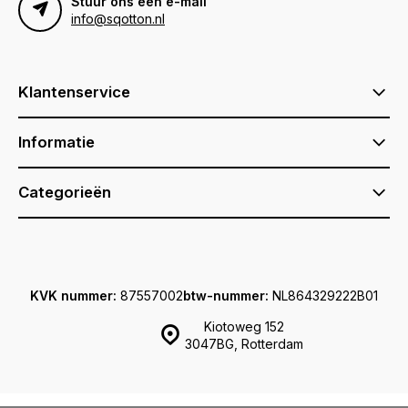
Stuur ons een e-mail
info@sqotton.nl
Klantenservice
Informatie
Categorieën
KVK nummer:
87557002
btw-nummer:
NL864329222B01
Kiotoweg 152
3047BG, Rotterdam