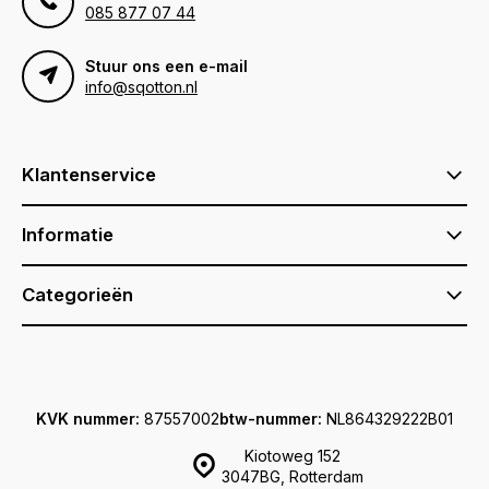
085 877 07 44
Stuur ons een e-mail
info@sqotton.nl
Klantenservice
Informatie
Categorieën
KVK nummer:
87557002
btw-nummer:
NL864329222B01
Kiotoweg 152
3047BG, Rotterdam