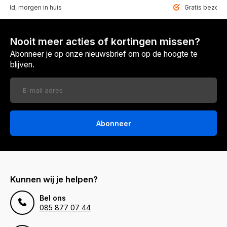
teld, morgen in huis
Gratis bezorgd
Nooit meer acties of kortingen missen?
Abonneer je op onze nieuwsbrief om op de hoogte te
blijven.
Abonneer
Kunnen wij je helpen?
Bel ons
085 877 07 44