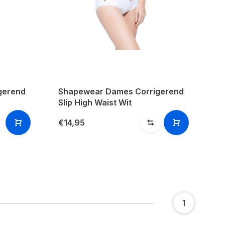
gerend
Shapewear Dames Corrigerend
Slip High Waist Wit
€14,95
1