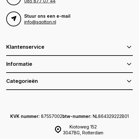
085 877 07 44
Stuur ons een e-mail
info@sqotton.nl
Klantenservice
Informatie
Categorieën
KVK nummer:
87557002
btw-nummer:
NL864329222B01
Kiotoweg 152
3047BG, Rotterdam