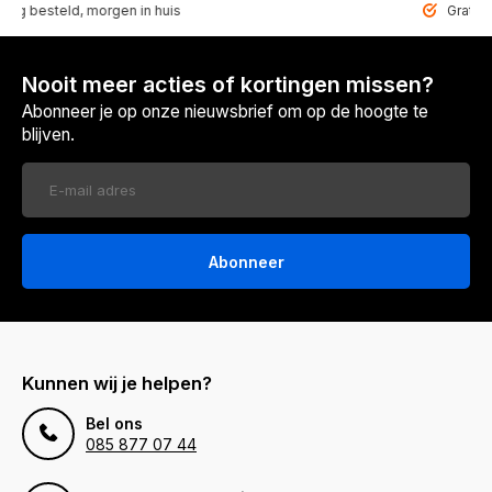
steld, morgen in huis
Gratis bezor
Nooit meer acties of kortingen missen?
Abonneer je op onze nieuwsbrief om op de hoogte te
blijven.
Abonneer
Kunnen wij je helpen?
Bel ons
085 877 07 44