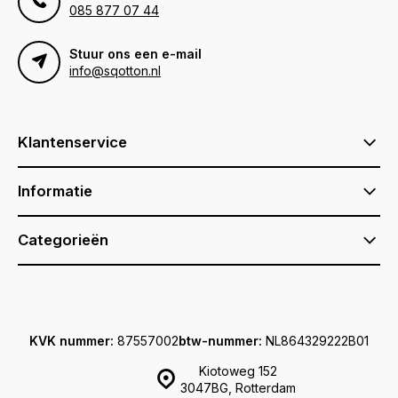
085 877 07 44
Stuur ons een e-mail
info@sqotton.nl
Klantenservice
Informatie
Categorieën
KVK nummer:
87557002
btw-nummer:
NL864329222B01
Kiotoweg 152
3047BG, Rotterdam