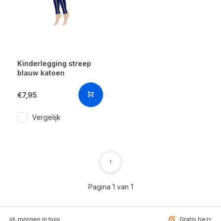
Kinderlegging streep
blauw katoen
€7,95
Vergelijk
1
Pagina 1 van 1
teld, morgen in huis
Gratis bezorgd