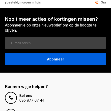
teld, morgen in huis
Gratis bezorgd
Nooit meer acties of kortingen missen?
Abonneer je op onze nieuwsbrief om op de hoogte te
blijven.
Abonneer
Kunnen wij je helpen?
Bel ons
085 877 07 44