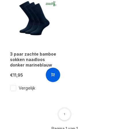
3 paar zachte bamboe
sokken naadloos
donker marineblauw
€11,95
Vergelijk
1
Pagina 1 van 1