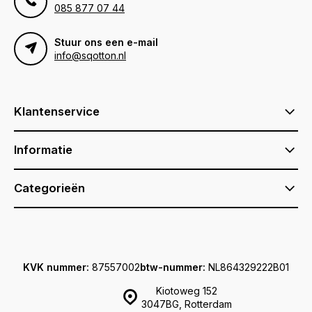
085 877 07 44
Stuur ons een e-mail
info@sqotton.nl
Klantenservice
Informatie
Categorieën
KVK nummer:
87557002
btw-nummer:
NL864329222B01
Kiotoweg 152
3047BG, Rotterdam