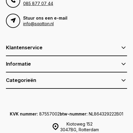
085 877 07 44
Stuur ons een e-mail
info@sqotton.nl
Klantenservice
Informatie
Categorieën
KVK nummer:
87557002
btw-nummer:
NL864329222B01
Kiotoweg 152
3047BG, Rotterdam