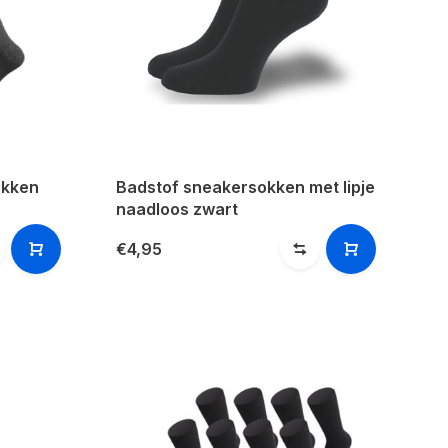
okken
Badstof sneakersokken met lipje
naadloos zwart
€4,95