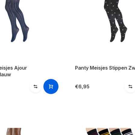
isjes Ajour
Panty Meisjes Stippen Zw
lauw
€6,95