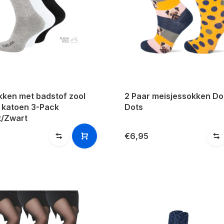
kken met badstof zool
2 Paar meisjessokken D
katoen 3-Pack
Dots
t/Zwart
€6,95