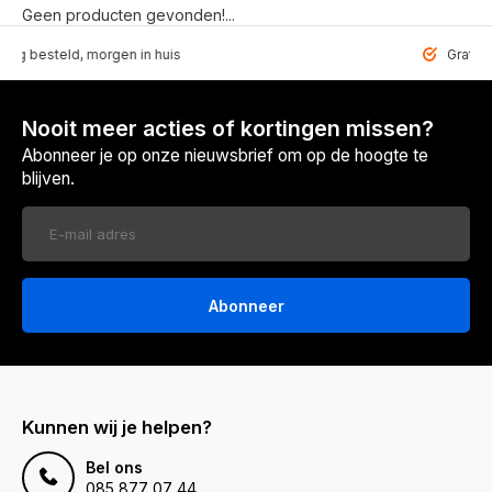
Geen producten gevonden!...
steld, morgen in huis
Gratis bezorg
Nooit meer acties of kortingen missen?
Abonneer je op onze nieuwsbrief om op de hoogte te
blijven.
Abonneer
Kunnen wij je helpen?
Bel ons
085 877 07 44