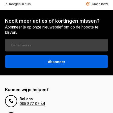
teld, morgen in huis
Gratis bezorgd
Nooit meer acties of kortingen missen?
Abonneer je op onze nieuwsbrief om op de hoogte te
blijven.
Abonneer
Kunnen wij je helpen?
Bel ons
085 877 07 44