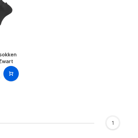
rsokken
Zwart
1