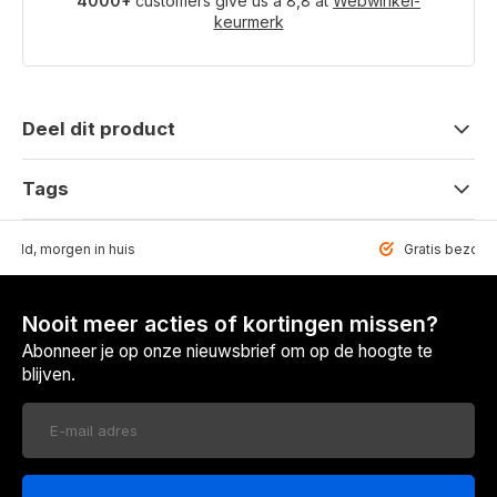
4000+
customers give us a 8,8 at
Webwinkel-
keurmerk
Deel dit product
Tags
teld, morgen in huis
Gratis bezorgd
Nooit meer acties of kortingen missen?
Abonneer je op onze nieuwsbrief om op de hoogte te
blijven.