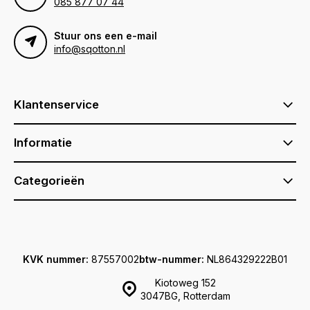
085 877 07 44
Stuur ons een e-mail
info@sqotton.nl
Klantenservice
Informatie
Categorieën
KVK nummer:
87557002
btw-nummer:
NL864329222B01
Kiotoweg 152
3047BG, Rotterdam