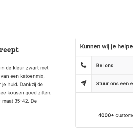
Kunnen wij je help
reept
Bel ons
n de kleur zwart met
 van een katoenmix,
Stuur ons een e
je huid. Dankzij de
nee kousen goed zitten.
r maat 35-42. De
4000+
custome