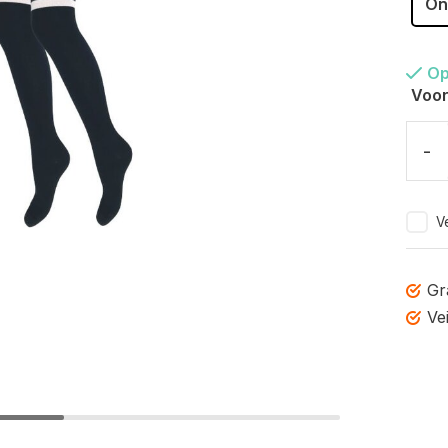
On
Op
Voor
-
Ve
Gr
Ve