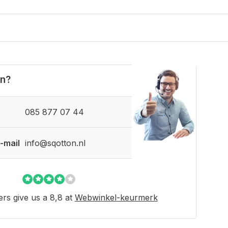
en?
085 877 07 44
-mail
info@sqotton.nl
rs give us a 8,8 at
Webwinkel-keurmerk