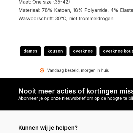
Maat: One size (35-42)
Materiaal: 78% Katoen, 18% Polyamide, 4% Elast
Wasvoorschrift: 30°C, niet trommeldrogen
dames
kousen
overknee
overknee kou
Vandaag besteld, morgen in huis
Nooit meer acties of kortingen mis
Abonneer je op onze nieuwsbrief om op de hoogte te bli
Kunnen wij je helpen?