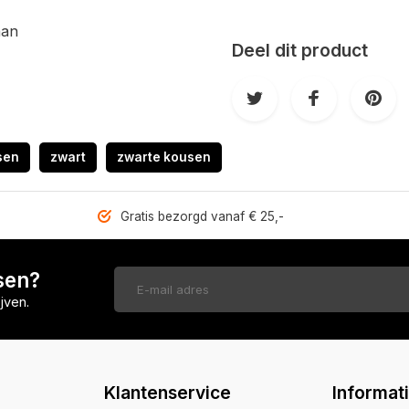
aan
Deel dit product
sen
zwart
zwarte kousen
Gratis bezorgd vanaf € 25,-
sen?
jven.
Klantenservice
Informat