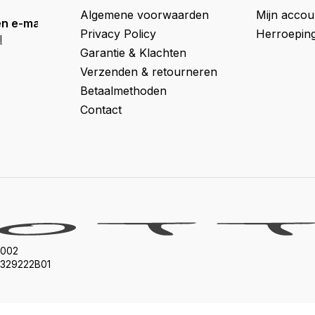
Algemene voorwaarden
Mijn accou
n e-mail
Privacy Policy
Herroepin
l
Garantie & Klachten
Verzenden & retourneren
Betaalmethoden
Contact
002
329222B01