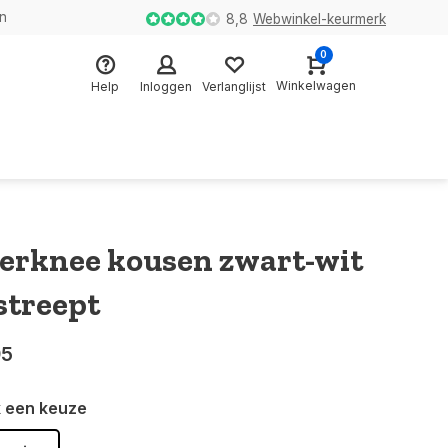
en
8,8
Webwinkel-keurmerk
0
Winkelwagen
Help
Inloggen
Verlanglijst
erknee kousen zwart-wit
streept
95
 een keuze