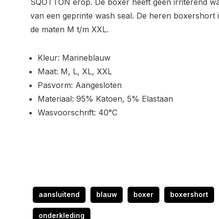
SQOTTON erop. De boxer heeft geen irriterend was
van een geprinte wash seal. De heren boxershort is
de maten M t/m XXL.
Kleur: Marineblauw
Maat: M, L, XL, XXL
Pasvorm: Aangesloten​
Materiaal: 95% Katoen, 5% Elastaan
​Wasvoorschrift: 40°C
aansluitend
blauw
boxer
boxershort
onderkleding