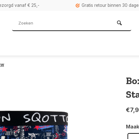
bezorgd vanaf € 25,-
Gratis retour binnen 30 dag
uw
Bo
St
€7,
Maak