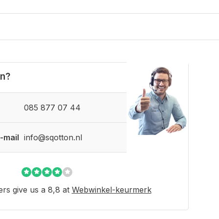
en?
085 877 07 44
-mail
info@sqotton.nl
rs give us a 8,8 at
Webwinkel-keurmerk