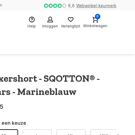
en
8,8
Webwinkel-keurmerk
0
Winkelwagen
Help
Inloggen
Verlanglijst
xershort - SQOTTON® -
ars - Marineblauw
95
 een keuze