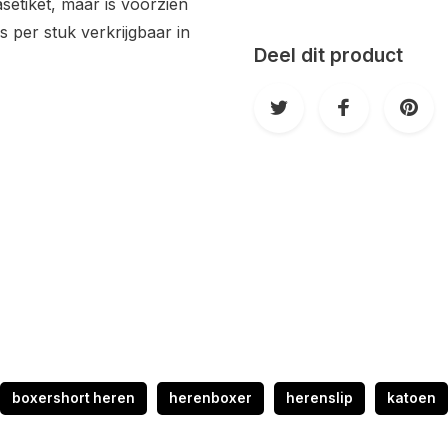
etiket, maar is voorzien
 per stuk verkrijgbaar in
Deel dit product
boxershort heren
herenboxer
herenslip
katoen