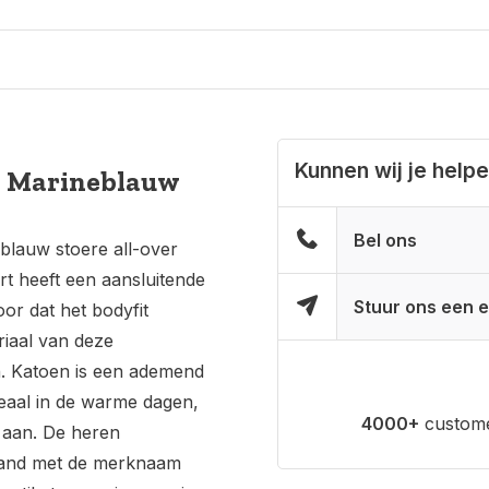
Kunnen wij je help
- Marineblauw
Bel ons
blauw stoere all-over
t heeft een aansluitende
Stuur ons een e
or dat het bodyfit
eriaal van deze
n. Katoen is een ademend
deaal in de warme dagen,
4000+
custome
 aan. De heren
 band met de merknaam