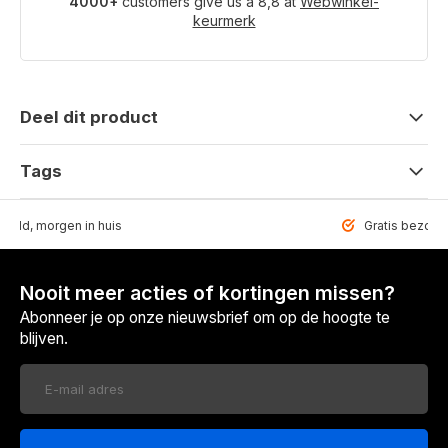
4000+
customers give us a 8,8 at
Webwinkel-
keurmerk
Deel dit product
Tags
teld, morgen in huis
Gratis bezorgd
Nooit meer acties of kortingen missen?
Abonneer je op onze nieuwsbrief om op de hoogte te
blijven.