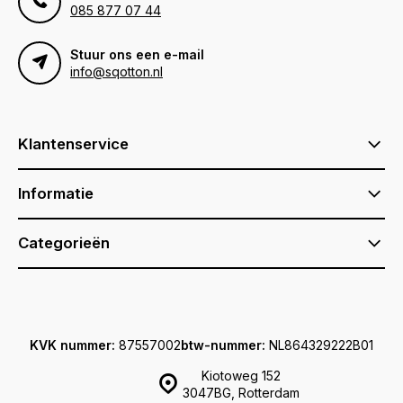
085 877 07 44
Stuur ons een e-mail
info@sqotton.nl
Klantenservice
Informatie
Categorieën
KVK nummer:
87557002
btw-nummer:
NL864329222B01
Kiotoweg 152
3047BG, Rotterdam