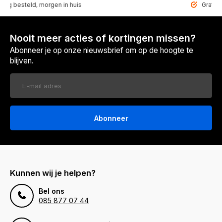
steld, morgen in huis
Gratis bezorg
Nooit meer acties of kortingen missen?
Abonneer je op onze nieuwsbrief om op de hoogte te
blijven.
Abonneer
Kunnen wij je helpen?
Bel ons
085 877 07 44