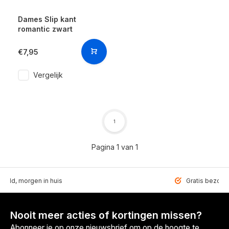
Dames Slip kant
romantic zwart
€7,95
Vergelijk
1
Pagina 1 van 1
teld, morgen in huis
Gratis bezorgd
Nooit meer acties of kortingen missen?
Abonneer je op onze nieuwsbrief om op de hoogte te