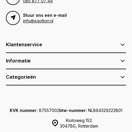
085 877 07 44
Stuur ons een e-mail
info@sqotton.nl
Klantenservice
Informatie
Categorieën
KVK nummer:
87557002
btw-nummer:
NL864329222B01
Kiotoweg 152
3047BG, Rotterdam